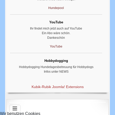
Hundepool
YouTube
Ihr findet mich jetzt auch auf YouTube
Ein Abo wäre schön.
Dankeschön
YouTube
Hobbydogging
Hobbydogging Hundetagesbetreuung für Hobbydogs
Infos unter NEWS
Hobbydogging
Kubik-Rubik Joomla! Extensions
Ausbildung im und am Pool
Wir bieten über die Sommermonate ein Training für Hunde im und
am Hunde-Pool an.
Der Pool ist 4,5 m lang und 2,2 m breit mit einer Tiefe von 0,75 m
Wir benutzen Cookies
Weitere Infos nach Anfrage.