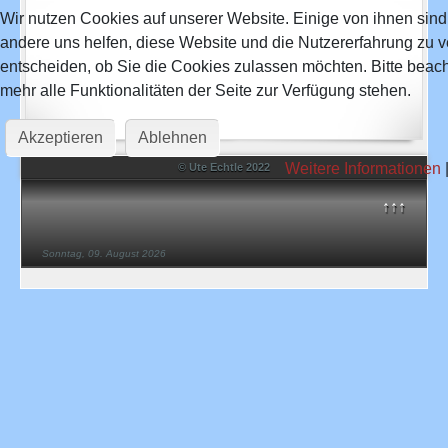
Wir nutzen Cookies auf unserer Website. Einige von ihnen sind 
Hundepool
andere uns helfen, diese Website und die Nutzererfahrung zu v
entscheiden, ob Sie die Cookies zulassen möchten. Bitte beac
YouTube
mehr alle Funktionalitäten der Seite zur Verfügung stehen.
Ihr findet mich jetzt auch auf YouTube
Ein Abo wäre schön.
Akzeptieren
Ablehnen
Dankeschön
Weitere Informationen
© Ute Echtle 2022
YouTube
↑↑↑
Hobbydogging
Sonntag, 09. August 2026
Hobbydogging Hundetagesbetreuung für Hobbydogs
Infos unter NEWS
Hobbydogging
Ausbildung im und am Pool
Wir bieten über die Sommermonate ein Training für Hunde im und
am Hunde-Pool an.
Der Pool ist 4,5 m lang und 2,2 m breit mit einer Tiefe von 0,75 m